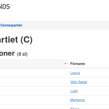
Centerpartiet
tiet (C)
soner
(8 st)
Förnamn
Leena
Vafa Sadat
Luigi
Marianne
Sören