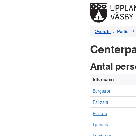
Översikt
Partier
Centerpar
Antal per
Efternamn
Bergström
Farizani
Ferrara
Iggmark
Lundgren