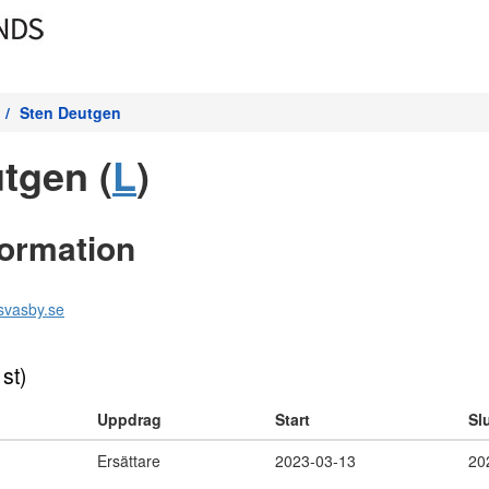
Sten Deutgen
tgen (
L
)
formation
svasby.se
 st)
Uppdrag
Start
Sl
Ersättare
2023-03-13
20