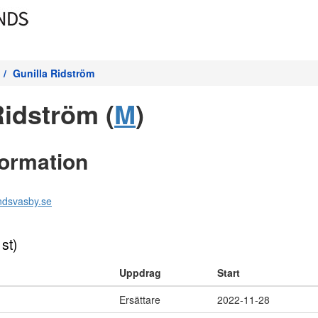
Gunilla Ridström
Ridström (
M
)
formation
ndsvasby.se
 st)
Uppdrag
Start
Ersättare
2022-11-28