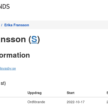
Erika Fransson
ansson (
S
)
formation
dsvasby.se
 st)
Uppdrag
Start
Ordförande
2022-10-17