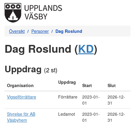
Översikt
Personer
Dag Roslund
Dag Roslund (
KD
)
Uppdrag
(2 st)
Uppdrag
Organisation
Start
Slut
Vigselförrättare
Förrättare
2023-01-
2026-12-
01
31
Styrelse för AB
Ledamot
2023-01-
2026-12-
Väsbyhem
01
31