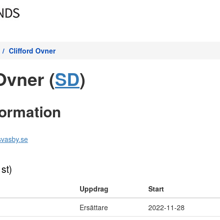
Clifford Ovner
Ovner (
SD
)
formation
svasby.se
 st)
Uppdrag
Start
Ersättare
2022-11-28