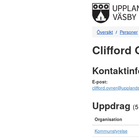
Översikt
Personer
Clifford 
Kontaktin
E-post:
clifford.ovner@uppland
Uppdrag
(5
Organisation
Kommunstyrelse