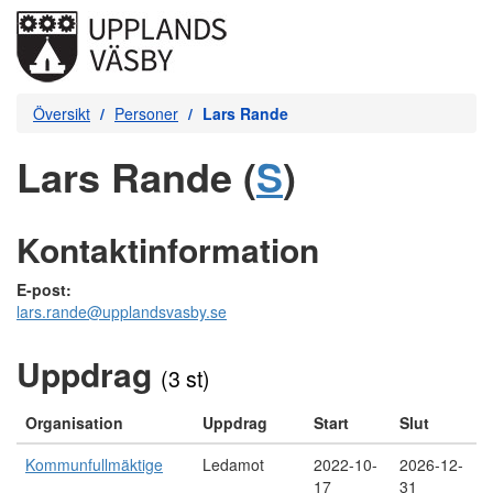
Översikt
Personer
Lars Rande
Lars Rande (
S
)
Kontaktinformation
E-post:
lars.rande@upplandsvasby.se
Uppdrag
(3 st)
Organisation
Uppdrag
Start
Slut
Kommunfullmäktige
Ledamot
2022-10-
2026-12-
17
31