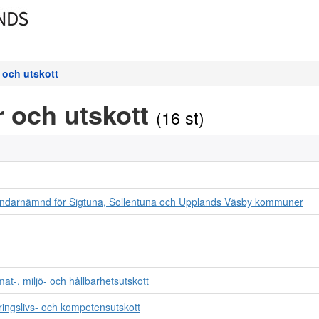
och utskott
 och utskott
(16 st)
darnämnd för Sigtuna, Sollentuna och Upplands Väsby kommuner
t-, miljö- och hållbarhetsutskott
ngslivs- och kompetensutskott