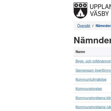
Översikt
Nämnder 
Nämnder
Namn
Bygg- och miljönämnd
Gemensam överförmyn
Kommunfullmäktige
Kommunstyrelse
Kommunstyrelsens klima
Kommunstyrelsens näri