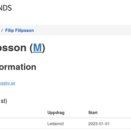
Filip Filipsson
ipsson (
M
)
formation
svasby.se
 st)
Uppdrag
Start
Ledamot
2023-01-01