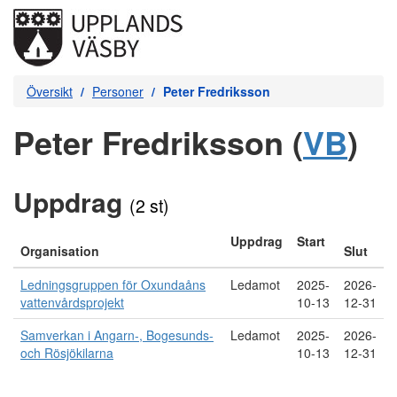
Översikt
Personer
Peter Fredriksson
Peter Fredriksson (
VB
)
Uppdrag
(2 st)
Uppdrag
Start
Organisation
Slut
Ledningsgruppen för Oxundaåns
Ledamot
2025-
2026-
vattenvårdsprojekt
10-13
12-31
Samverkan i Angarn-, Bogesunds-
Ledamot
2025-
2026-
och Rösjökilarna
10-13
12-31