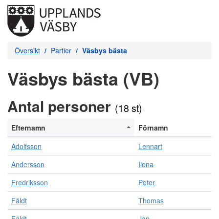
Översikt
Partier
Väsbys bästa
Väsbys bästa (VB)
Antal personer
(18 st)
Efternamn
Förnamn
Adolfsson
Lennart
Andersson
Ilona
Fredriksson
Peter
Fäldt
Thomas
Fäldt
Jan